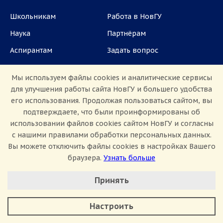
Школьникам
Работа в НовГУ
Наука
Партнёрам
Аспирантам
Задать вопрос
СМИ
Мы используем файлы cookies и аналитические сервисы
для улучшения работы сайта НовГУ и большего удобства
ул. Большая Санкт-Петербургская, 41, каб.
его использования. Продолжая пользоваться сайтом, вы
1101, 1103
подтверждаете, что были проинформированы об
использовании файлов cookies сайтом НовГУ и согласны
Приемная комиссия: +7(8162)33-20-44
с нашими правилами обработки персональных данных.
Вы можете отключить файлы cookies в настройках Вашего
браузера.
Узнать больше
Настроить Cookie
Принять
Минимальные
Аналитические/Функциональные
Сведения об образовательной организации
Настроить
Политика конфиденциальности
Сведения о доходах