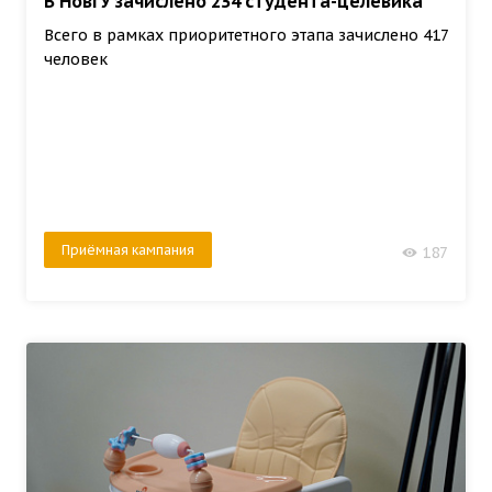
В НовГУ зачислено 234 студента-целевика
Всего в рамках приоритетного этапа зачислено 417
человек
Приёмная кампания
187