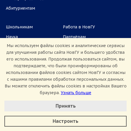
Абитуриентам
Школьникам
Работа в НовГУ
Наука
Партнёрам
Мы используем файлы cookies и аналитические сервисы
Аспирантам
Задать вопрос
для улучшения работы сайта НовГУ и большего удобства
СМИ
его использования. Продолжая пользоваться сайтом, вы
подтверждаете, что были проинформированы об
использовании файлов cookies сайтом НовГУ и согласны
ул. Большая Санкт-Петербургская, 41, каб.
1101, 1103
с нашими правилами обработки персональных данных.
Вы можете отключить файлы cookies в настройках Вашего
Приемная комиссия: +7(8162)33-20-44
браузера.
Узнать больше
Настроить Cookie
Принять
Минимальные
Аналитические/Функциональные
Настроить