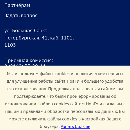
Партнёрам
Задать вопрос
ул. Большая Санкт-
Петербургская, 41, каб. 1101,
1103
Приемная комиссия:
8
(8162) 33-20-4
4
pk@novsu.ru
Мы используем файлы cookies и аналитические сервисы
для улучшения работы сайта НовГУ и большего удобства
Чат для абитуриентов:
его использования. Продолжая пользоваться сайтом, вы
https://clc.li/Terrt
подтверждаете, что были проинформированы об
использовании файлов cookies сайтом НовГУ и согласны с
Мы в соцсетях:
нашими правилами обработки персональных данных. Вы
можете отключить файлы cookies в настройках Вашего
браузера.
Узнать больше