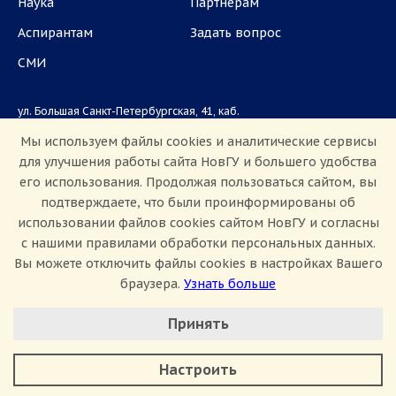
Наука
Партнёрам
Аспирантам
Задать вопрос
СМИ
ул. Большая Санкт-Петербургская, 41, каб.
1101, 1103
Мы используем файлы cookies и аналитические сервисы
для улучшения работы сайта НовГУ и большего удобства
Приемная комиссия: +7(8162)33-20-44
его использования. Продолжая пользоваться сайтом, вы
подтверждаете, что были проинформированы об
использовании файлов cookies сайтом НовГУ и согласны
с нашими правилами обработки персональных данных.
Вы можете отключить файлы cookies в настройках Вашего
браузера.
Узнать больше
Настроить Cookie
Сведения об образовательной организации
Принять
Политика конфиденциальности
Сведения о доходах
Минимальные
Противодействие коррупции
Аналитические/Функциональные
Противодействие терроризму и экстремизму
Настроить