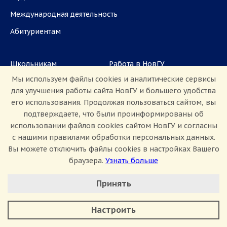
Международная деятельность
Абитуриентам
Школьникам
Работа в НовГУ
Мы используем файлы cookies и аналитические сервисы
Наука
Партнёрам
для улучшения работы сайта НовГУ и большего удобства
Аспирантам
Задать вопрос
его использования. Продолжая пользоваться сайтом, вы
подтверждаете, что были проинформированы об
СМИ
использовании файлов cookies сайтом НовГУ и согласны
с нашими правилами обработки персональных данных.
ул. Большая Санкт-Петербургская, 41, каб.
Вы можете отключить файлы cookies в настройках Вашего
1101, 1103
браузера.
Узнать больше
Настроить Cookie
Приемная комиссия: +7(8162)33-20-44
Принять
Минимальные
Аналитические/Функциональные
Настроить