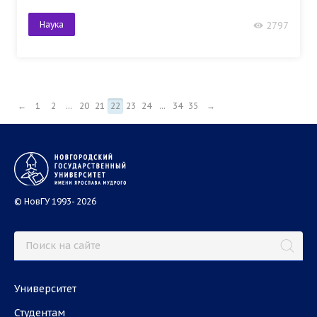
Наука
2797
←
1
2
...
20
21
22
23
24
...
34
35
→
© НовГУ 1993- 2026
Университет
Студентам