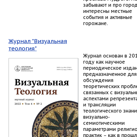
забывают и про город
интересны местные
события и активные
горожане.
Журнал "Визуальная
теология"
Журнал основан в 20
году как научное
периодическое издан
предназначенное для
обсуждения
теоретических пробл
связанных с визуаль
аспектами репрезент
и трансляции
теологического знани
визуально-
семиотическими
параметрами религи
практик – как в прош