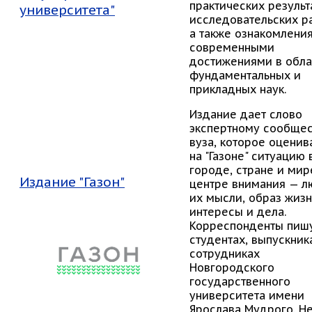
практических результ
университета
"
исследовательских ра
а также ознакомления
современными
достижениями в обла
фундаментальных и
прикладных наук.
Издание дает слово
экспертному сообщес
вуза, которое оценив
на "Газоне" ситуацию 
городе, стране и мире
Издание "Газон"
центре внимания — л
их мысли, образ жизн
интересы и дела.
Корреспонденты пишу
студентах, выпускник
сотрудниках
Новгородского
государственного
университета имени
Ярослава Мудрого. Н