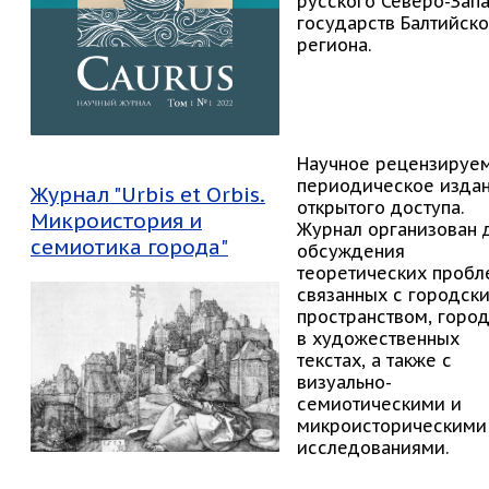
русского Северо-Зап
государств Балтийско
региона.
Научное рецензируе
периодическое изда
Ж
урнал "Urbis et Orbis.
открытого доступа.
Микроистория и
Журнал организован 
семиотика города"
обсуждения
теоретических пробл
связанных с городск
пространством, горо
в художественных
текстах, а также с
визуально-
семиотическими и
микроисторическими
исследованиями.