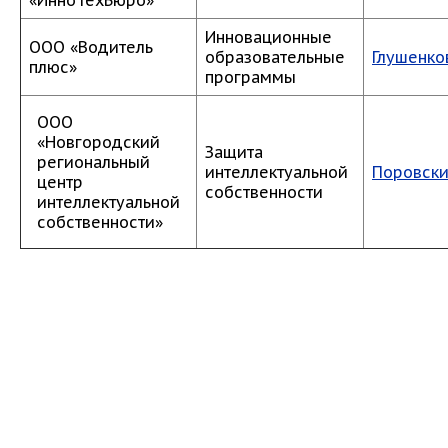
«ИнноТехБюро»
Инновационные
ООО «Водитель
образовательные
Глушенков
плюс»
программы
ООО
«Новгородский
Защита
региональный
интеллектуальной
Поровский
центр
собственности
интеллектуальной
собственности»