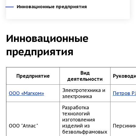
Инновационные предприятия
Инновационные
предприятия
Вид
Предприятие
Руковод
деятельности
Электротехника и
ООО «Магком»
Петров Р.
электроника
Разработка
технологий
изготовления
ООО "Атлас"
изделий из
Персинин 
безвольфрамовых