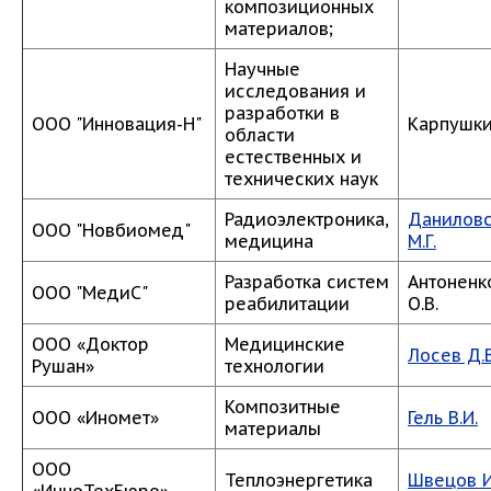
композиционных
материалов;
Научные
исследования и
разработки в
ООО "Инновация-Н"
Карпушкин
области
естественных и
технических наук
Радиоэлектроника,
Данилов
ООО "Новбиомед"
медицина
М.Г.
Разработка систем
Антоненк
ООО "МедиС"
реабилитации
О.В.
ООО «Доктор
Медицинские
Лосев Д.В
Рушан»
технологии
Композитные
ООО «Иномет»
Гель В.И.
материалы
ООО
Теплоэнергетика
Швецов И