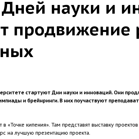
 Дней науки и и
ят продвижение 
ёных
рситете стартуют Дни науки и инноваций. Они продля
лимпиады и брейнринги. В них поучаствуют преподава
 в «Точке кипения». Там представят выставку проекто
рс на лучшую презентацию проекта.