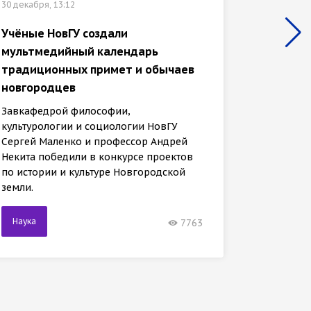
30 декабря, 13:12
«Иссле
Учёные НовГУ создали
отмече
мультмедийный календарь
культу
традиционных примет и обычаев
универ
новгородцев
Заведу
Завкафедрой философии,
культур
культурологии и социологии НовГУ
Сергей 
Сергей Маленко и профессор Андрей
Некита 
Некита победили в конкурсе проектов
междуна
по истории и культуре Новгородской
земли.
Наука
Наука
7763