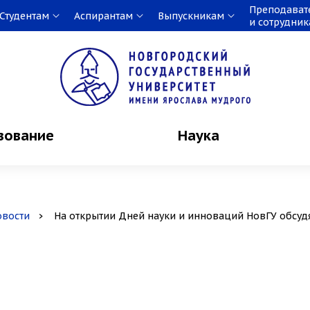
Преподават
Студентам
Аспирантам
Выпускникам
и сотрудни
зование
Наука
овости
На открытии Дней науки и инноваций НовГУ обсу