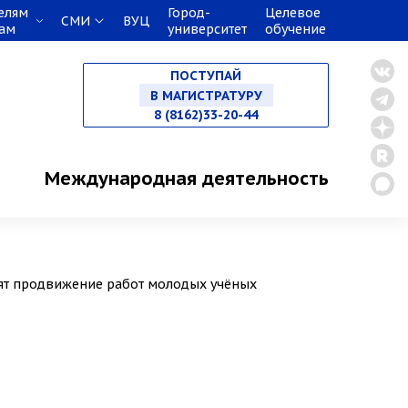
елям
Город-
Целевое
СМИ
ВУЦ
кам
университет
обучение
НА СПЕЦИАЛИТЕТ
ПОСТУПАЙ
В МАГИСТРАТУРУ
8 (8162)33-20-44
В АСПИРАНТУРУ
Международная деятельность
В ОРДИНАТУРУ
дят продвижение работ молодых учёных