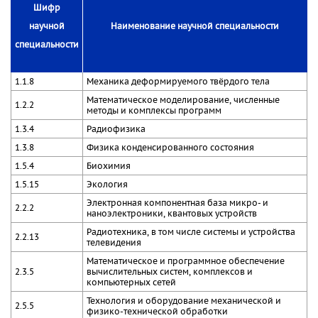
Шифр
научной
Наименование научной специальности
специальности
1.1.8
Механика деформируемого твёрдого тела
Математическое моделирование, численные
1.2.2
методы и комплексы программ
1.3.4
Радиофизика
1.3.8
Физика конденсированного состояния
1.5.4
Биохимия
1.5.15
Экология
Электронная компонентная база микро- и
2.2.2
наноэлектроники, квантовых устройств
Радиотехника, в том числе системы и устройства
2.2.13
телевидения
Математическое и программное обеспечение
2.3.5
вычислительных систем, комплексов и
компьютерных сетей
Технология и оборудование механической и
2.5.5
физико-технической обработки