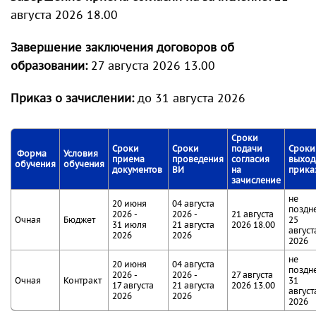
августа 2026 18.00
Завершение
заключения договоров об
образовании:
27 августа 2026 13.00
Приказ о зачислении:
до 31 августа 2026
Сроки
Сроки
Сроки
подачи
Сроки
Форма
Условия
приема
проведения
согласия
выход
обучения
обучения
документов
ВИ
на
прика
зачисление
не
20 июня
04 августа
поздн
2026 -
2026 -
21 августа
Очная
Бюджет
25
31 июля
21 августа
2026 18.00
август
2026
2026
2026
не
20 июня
04 августа
поздн
2026 -
2026 -
27 августа
Очная
Контракт
31
17 августа
21 августа
2026 13.00
август
2026
2026
2026