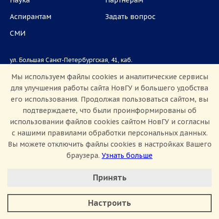
Наука
Партнёрам
Аспирантам
Задать вопрос
СМИ
ул. Большая Санкт-Петербургская, 41, каб.
1101, 1103
Мы используем файлы cookies и аналитические сервисы
для улучшения работы сайта НовГУ и большего удобства
Приемная комиссия: +7(8162)33-20-44
его использования. Продолжая пользоваться сайтом, вы
подтверждаете, что были проинформированы об
использовании файлов cookies сайтом НовГУ и согласны
с нашими правилами обработки персональных данных.
Вы можете отключить файлы cookies в настройках Вашего
браузера.
Узнать больше
Настроить Cookie
Сведения об образовательной организации
Принять
Политика конфиденциальности
Сведения о доходах
Минимальные
Противодействие коррупции
Аналитические/Функциональные
Противодействие терроризму и экстремизму
Настроить