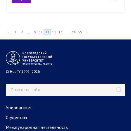
←
1
2
...
9
10
11
12
13
...
34
35
→
© НовГУ 1993- 2026
Университет
Студентам
Международная деятельность