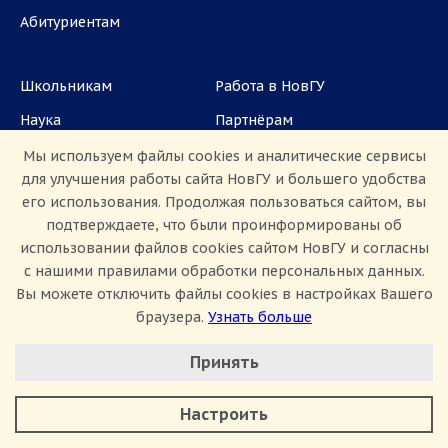
Абитуриентам
Школьникам
Работа в НовГУ
Наука
Партнёрам
Аспирантам
Задать вопрос
Мы используем файлы cookies и аналитические сервисы
для улучшения работы сайта НовГУ и большего удобства
СМИ
его использования. Продолжая пользоваться сайтом, вы
подтверждаете, что были проинформированы об
ул. Большая Санкт-Петербургская, 41, каб.
использовании файлов cookies сайтом НовГУ и согласны
1101, 1103
с нашими правилами обработки персональных данных.
Вы можете отключить файлы cookies в настройках Вашего
Приемная комиссия: +7(8162)33-20-44
браузера.
Узнать больше
Настроить Cookie
Принять
Минимальные
Аналитические/Функциональные
Настроить