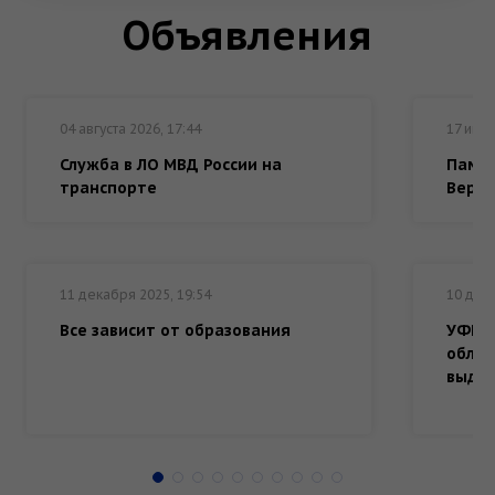
Объявления
04 августа 2026, 17:44
17 июня
Служба в ЛО МВД России на
Памя
транспорте
Верб
11 декабря 2025, 19:54
10 дека
Все зависит от образования
УФНС 
облас
выдач