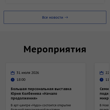
Все новости
Мероприятия
31 июля 2026
22
18:00
11
Большая персональная выставка
Семи
Юрия Колбенева «Начало
подх
продолжения»
микро
В арт-центре «Чудо» состоится открытие
В Новг
большой персональной выставки
практи