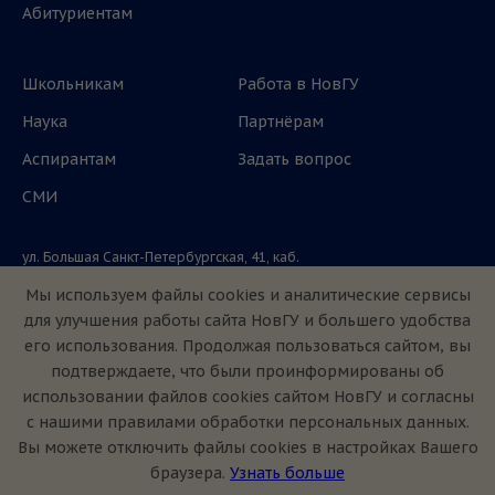
Абитуриентам
Школьникам
Работа в НовГУ
Наука
Партнёрам
Аспирантам
Задать вопрос
СМИ
ул. Большая Санкт-Петербургская, 41, каб.
1101, 1103
Мы используем файлы cookies и аналитические сервисы
для улучшения работы сайта НовГУ и большего удобства
Приемная комиссия: +7(8162)33-20-44
его использования. Продолжая пользоваться сайтом, вы
подтверждаете, что были проинформированы об
использовании файлов cookies сайтом НовГУ и согласны
с нашими правилами обработки персональных данных.
Вы можете отключить файлы cookies в настройках Вашего
браузера.
Узнать больше