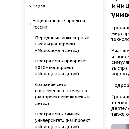
иниц
Наука
унив
Национальные проекты
России
Тренин
меропр
Передовые инженерные
технол
школы (нацпроект
«Молодежь и дети»)
Участни
игрово
Программа «Приоритет
симуля
2030» (нацпроект
выстра
«Молодежь и дети»)
воронк
Создание сети
Подроб
современных кампусов
Тренин
(нацпроект «Молодежь и
тренин
дети»)
деятель
Программа «Зимний
также о
университет» (нацпроект
«Молодежь и дети»)