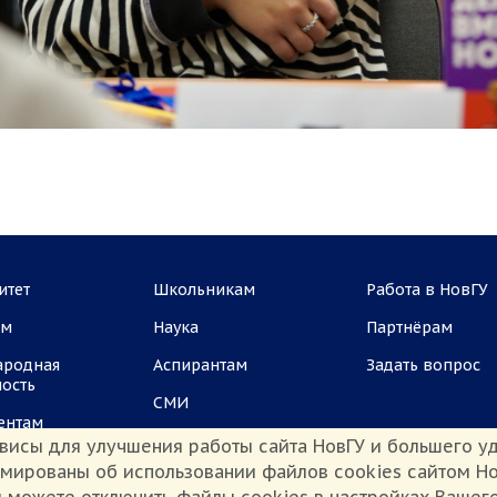
итет
Школьникам
Работа в НовГУ
ам
Наука
Партнёрам
ародная
Аспирантам
Задать вопрос
ность
СМИ
ентам
висы для улучшения работы сайта НовГУ и большего уд
рмированы об использовании файлов cookies сайтом Но