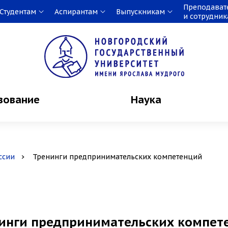
Преподават
Студентам
Аспирантам
Выпускникам
и сотрудни
зование
Наука
ссии
Тренинги предпринимательских компетенций
инги предпринимательских компете