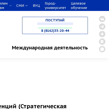
елям
Город-
Целевое
СМИ
ВУЦ
кам
университет
обучение
НА СПЕЦИАЛИТЕТ
ПОСТУПАЙ
В МАГИСТРАТУРУ
8 (8162)33-20-44
В АСПИРАНТУРУ
Международная деятельность
В ОРДИНАТУРУ
нций (Стратегическая