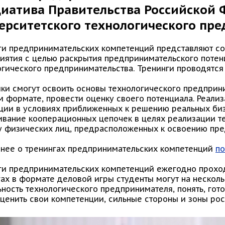
иатива Правительства Российской
ерситетского технологического пр
ги предпринимательских компетенций представляют с
иятия с целью раскрытия предпринимательского потенц
огического предпринимательства. Тренинги проводятся
ки смогут освоить основы технологического предприни
м формате, провести оценку своего потенциала. Реали
ции в условиях приближенных к решению реальных биз
ивание кооперационных цепочек в целях реализации т
у физических лиц, предрасположенных к освоению пре
нее о тренингах предпринимательских компетенций
по
ги предпринимательских компетенций ежегодно проходя
гах в формате деловой игры студенты могут на нескол
ность технологического предпринимателя, понять, гото
ценить свои компетенции, сильные стороны и зоны рос