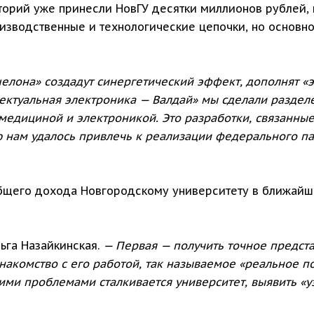
аторий уже принесли НовГУ десятки миллионов рублей, 
оизводственные и технологические цепочки, но основн
елона» создадут синергетический эффект, дополнят 
ектуальная электроника — Валдай» мы сделали разде
 медициной и электроникой. Это разработки, связанны
 нам удалось привлечь к реализации федерального па
бщего дохода Новгородскому университету в ближайш
ьга Назайкинская.
— Первая — получить точное предста
накомство с его работой, так называемое «реальное 
кими проблемами сталкивается университет, выявить «у