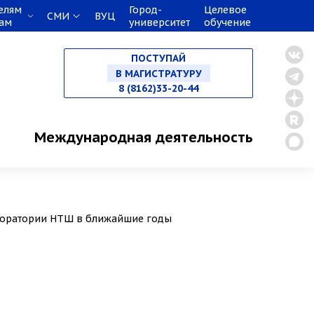
елям
Город-
Целевое
СМИ
ВУЦ
кам
университет
обучение
НА СПЕЦИАЛИТЕТ
ПОСТУПАЙ
В МАГИСТРАТУРУ
8 (8162)33-20-44
В АСПИРАНТУРУ
Международная деятельность
В ОРДИНАТУРУ
аборатории НТШ в ближайшие годы