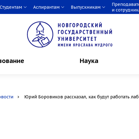
Преподават
Студентам
Аспирантам
Выпускникам
и сотрудни
зование
Наука
овости
Юрий Боровиков рассказал, как будут работать л