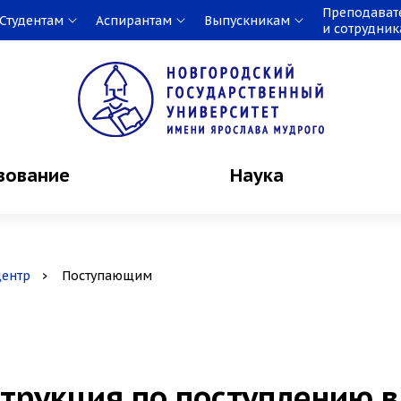
Преподават
Студентам
Аспирантам
Выпускникам
и сотрудни
зование
Наука
центр
Поступающим
трукция по поступлению в