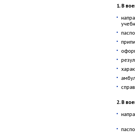
1. В в
напра
учебн
паспо
припи
оформ
резул
харак
амбул
справ
2. В в
напра
паспо