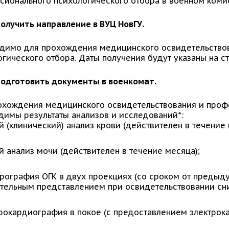
сионального психологического отбора в военном коми
олучить направление в ВУЦ НовГУ.
димо для прохождения медицинского освидетельство
гического отбора. Даты получения будут указаны на с
 Подготовить документы в военкомат.
охождения медицинского освидетельствования и проф
димы результаты анализов и исследований*:
 (клинический) анализ крови (действителен в течение 
 анализ мочи (действителен в течение месяца);
ография ОГК в двух проекциях (со сроком от предыд
тельным представлением при освидетельствовании сни
рокардиография в покое (с предоставлением электрок