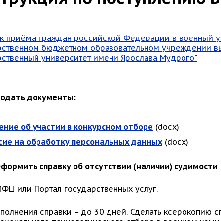
к приёма граждан российской Федерации в военный у
рственном бюджетном образовательном учреждении в
рственный университет имени Ярослава Мудрого"
 Подать документы:
ение об участии в конкурсном отборе
(docx)
сие на обработку персональных данных
(docx)
 Оформить справку об отсутствии (наличии) судимости
МФЦ или Портал государственных услуг.
сполнения справки – до 30 дней. Сделать ксерокопию 