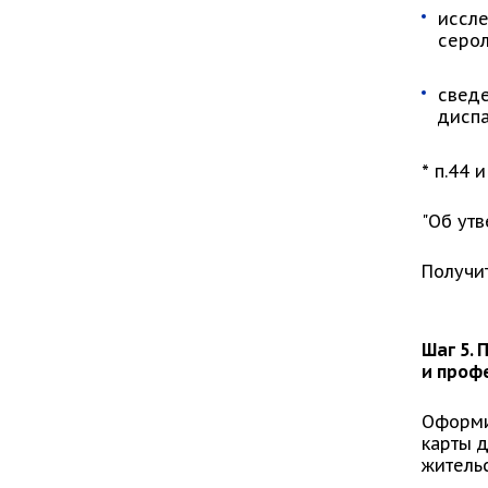
иссле
серол
сведе
диспа
* п.44 
"Об ут
Получит
Шаг 5.
и проф
Оформ
карты д
жительс