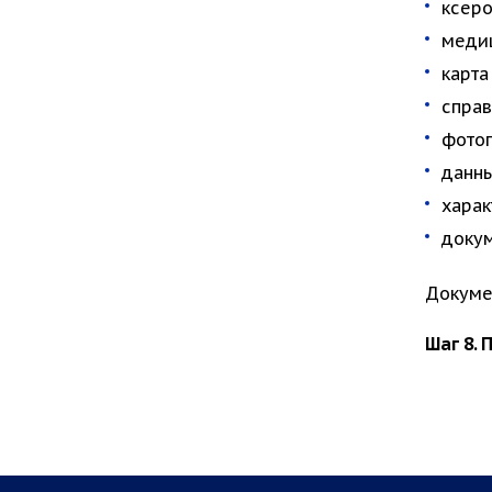
ксеро
медиц
карта
справ
фотог
данн
харак
докум
Докуме
Шаг 8.