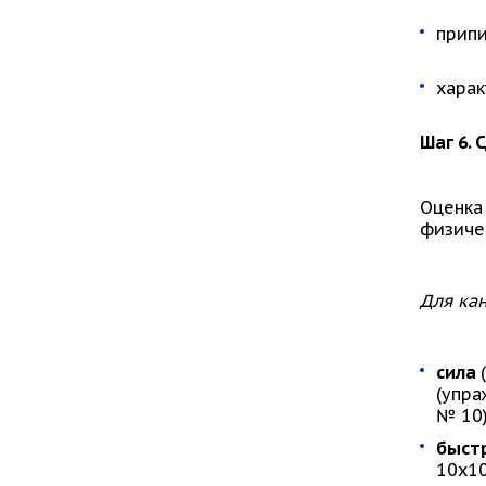
припи
харак
Шаг 6.
Оценка
физичес
Для кан
сила
(упра
№ 10)
быст
10х10