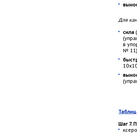
выно
Для кан
сила
(упра
в упо
№ 11)
быст
10х10
выно
(упра
Таблиц
Шаг 7.
П
ксеро