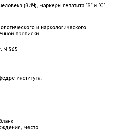
овека (ВИЧ), маркеры гепатита "B" и "C",
рологического и наркологического
енной прописки.
. N 565
афедре института.
(бланк
рождения, место