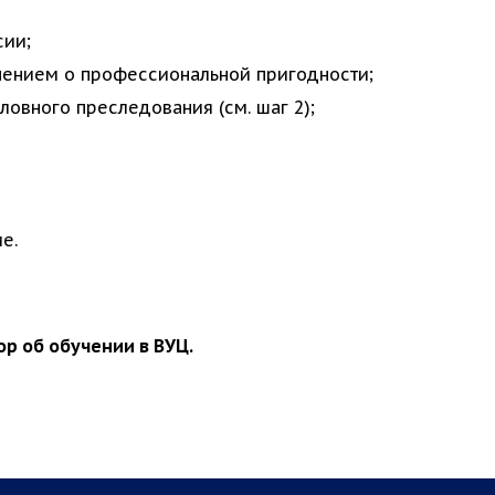
сии;
чением о профессиональной пригодности;
оловного преследования (см. шаг 2);
е.
р об обучении в ВУЦ.