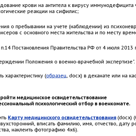
дование крови на антитела к вирусу иммунодефицита чел
огические реакции на сифилис;
ния о пребывании на учете (наблюдении) из психонев
нсеров с основного места жительства и по месту врем
и п.14 Постановления Правительства РФ от 4 июля 2013 г
верждении Положения о военно-врачебной экспертизе".
ь характеристику (
образец
, docx) в деканате или на к
 Пройти медицинское освидетельствование
ессиональный психологический отбор в военкомате.
ить
Карту медицинского освидетельствования
(docx) 
вухсторонний, вписать фамилию, имя, отчество, дату 
тва, наклеить фотографию 4х6).