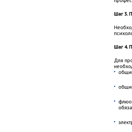
профес
Шаг 3.
П
Необхо
психоло
Шаг 4.
Для пр
необхо
общий
общий
флюор
обяза
элект