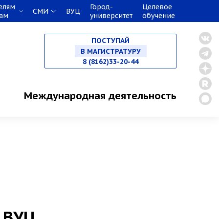
елям
Город-
Целевое
СМИ
ВУЦ
кам
университет
обучение
НА СПЕЦИАЛИТЕТ
ПОСТУПАЙ
В МАГИСТРАТУРУ
8 (8162)33-20-44
В АСПИРАНТУРУ
Международная деятельность
В ОРДИНАТУРУ
 ВУЦ