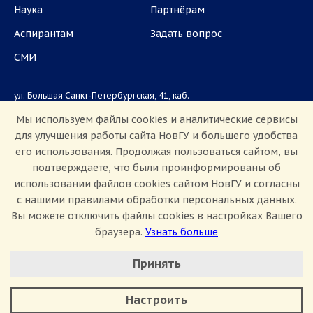
Наука
Партнёрам
Аспирантам
Задать вопрос
СМИ
ул. Большая Санкт-Петербургская, 41, каб.
1101, 1103
Мы используем файлы cookies и аналитические сервисы
для улучшения работы сайта НовГУ и большего удобства
Приемная комиссия: +7(8162)33-20-44
его использования. Продолжая пользоваться сайтом, вы
подтверждаете, что были проинформированы об
использовании файлов cookies сайтом НовГУ и согласны
с нашими правилами обработки персональных данных.
Вы можете отключить файлы cookies в настройках Вашего
браузера.
Узнать больше
Настроить Cookie
Сведения об образовательной организации
Принять
Политика конфиденциальности
Сведения о доходах
Минимальные
Противодействие коррупции
Аналитические/Функциональные
Противодействие терроризму и экстремизму
Настроить