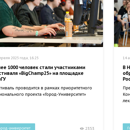
преля 2025 года, 16:25
14 а
ее 1000 человек стали участниками
В 
стиваля «BigChamp25» на площадке
об
вГУ
Ро
тиваль проводится в рамках приоритетного
Пре
ионального проекта «Город-Университет»
Кон
ле
ород-университет
Г
2353