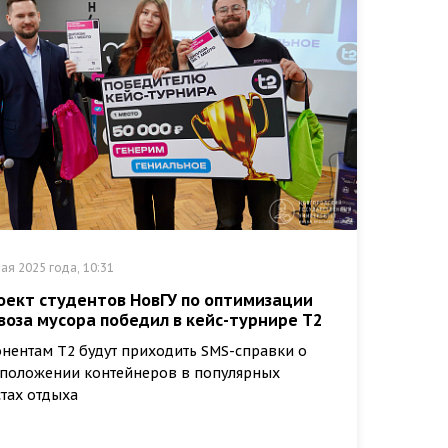
ая 2025 года, 10:31
оект студентов НовГУ по оптимизации
воза мусора победил в кейс-турнире Т2
нентам Т2 будут приходить SMS-справки о
положении контейнеров в популярных
тах отдыха