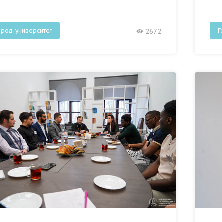
ород-университет
Г
2672