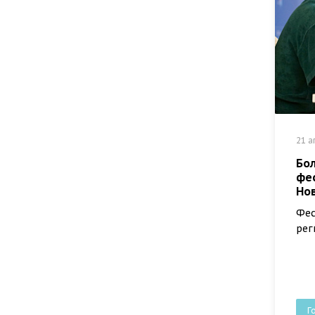
21 а
Бол
фе
Но
Фес
рег
Г