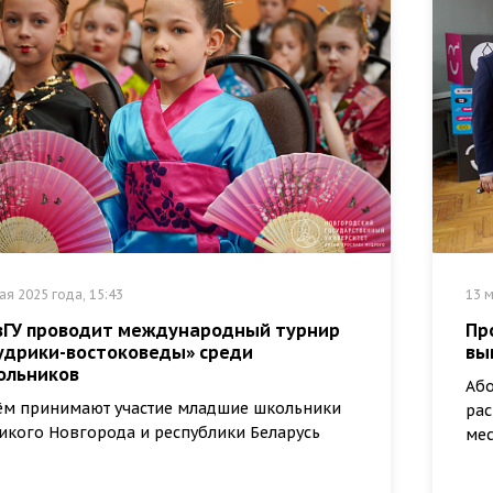
ая 2025 года, 15:43
13 м
вГУ проводит международный турнир
Пр
удрики-востоковеды» среди
вы
ольников
Або
ём принимают участие младшие школьники
рас
икого Новгорода и республики Беларусь
мес