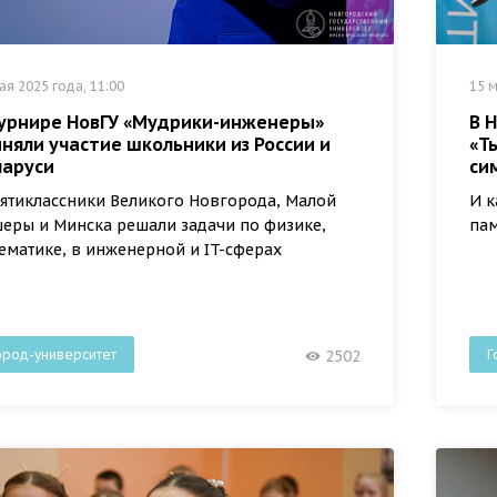
ая 2025 года, 11:00
15 м
турнире НовГУ «Мудрики-инженеры»
В 
няли участие школьники из России и
«Т
ларуси
си
ятиклассники Великого Новгорода, Малой
И к
еры и Минска решали задачи по физике,
пам
ематике, в инженерной и IT-сферах
ород-университет
Г
2502