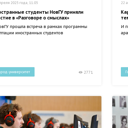
преля 2025 года, 11:05
22 а
остранные студенты НовГУ приняли
Ка
стие в «Разговоре о смыслах»
те
овГУ прошла встреча в рамках программы
И п
птации иностранных студентов
ара
ород-университет
Г
2771