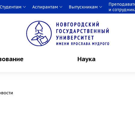
Преподават
Студентам
Аспирантам
Выпускникам
и сотрудни
зование
Наука
овости