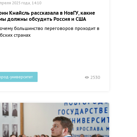
преля 2025 года, 14:10
рин Кнайсль рассказала в НовГУ, какие
мы должны обсудить Россия и США
очему большинство переговоров проходит в
бских странах
ород-университет
2530