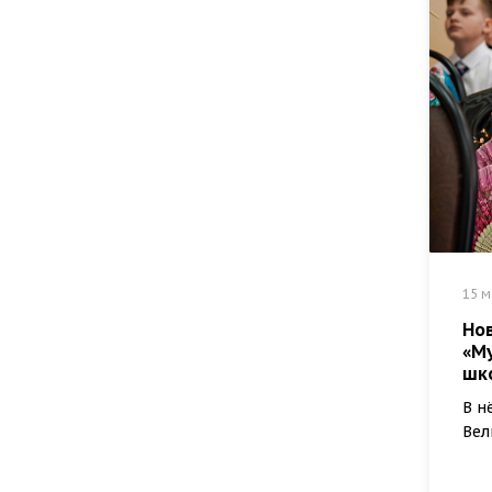
15 м
Но
«М
шк
В н
Вел