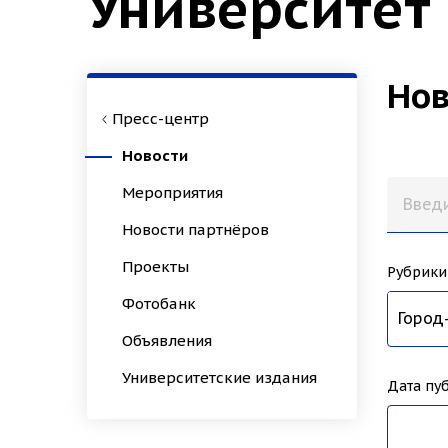
Университет
Нов
Пресс-центр
Новости
Мероприятия
Новости партнёров
Проекты
Рубрики
Фотобанк
Все н
Образ
Наука
Униве
Спорт
Иннов
Культ
Истор
Зимни
Архео
Психо
Кампу
Биохи
Студе
Город
Дизай
Техно
Культ
НовГУ
Приём
Микро
Эконо
Конгр
Педаг
ИНТЦ
Школа
Филол
Приор
Меди
Объявления
Университетские издания
Дата пу