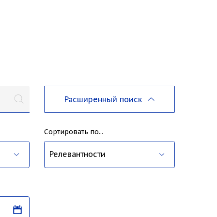
Расширенный поиск
Сортировать по...
ва
Релевантности
Дате публикации