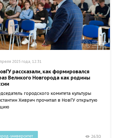
преля 2025 года, 12:31
НовГУ рассказали, как формировался
раз Великого Новгорода как родины
ссии
дседатель городского комитета культуры
стантин Хиврич прочитал в НовГУ открытую
кцию
ород-университет
2630