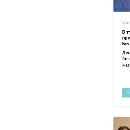
19 м
В 
при
Бе
Дес
Виш
мат
Г