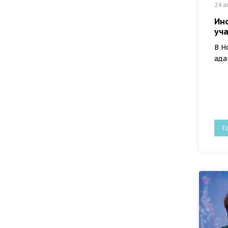
24 а
Ин
уча
В Н
ада
Г