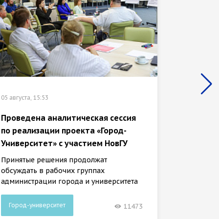
02 августа
НовГУ 
исслед
05 августа, 15:53
«Город
Проведена аналитическая сессия
Оно зат
по реализации проекта «Город-
внешни
Университет» с участием НовГУ
Принятые решения продолжат
обсуждать в рабочих группах
администрации города и университета
Город-университет
Город-
11473