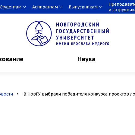
Преподават
Студентам
Аспирантам
Выпускникам
и сотрудни
зование
Наука
овости
В НовГУ выбрали победителя конкурса проектов ло