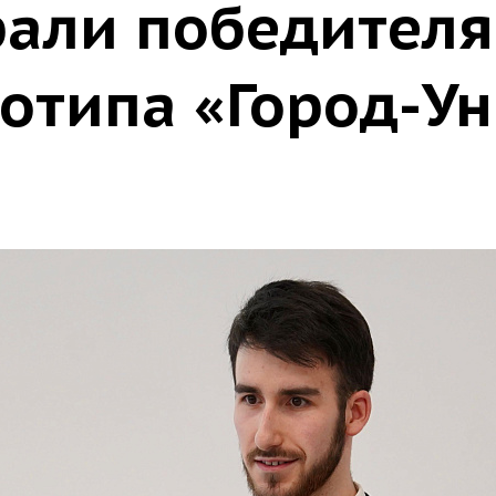
рали победителя
готипа «Город-У