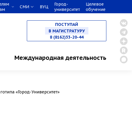
елям
Город-
Целевое
СМИ
ВУЦ
кам
университет
обучение
НА СПЕЦИАЛИТЕТ
ПОСТУПАЙ
В МАГИСТРАТУРУ
8 (8162)33-20-44
В АСПИРАНТУРУ
Международная деятельность
В ОРДИНАТУРУ
готипа «Город-Университет»