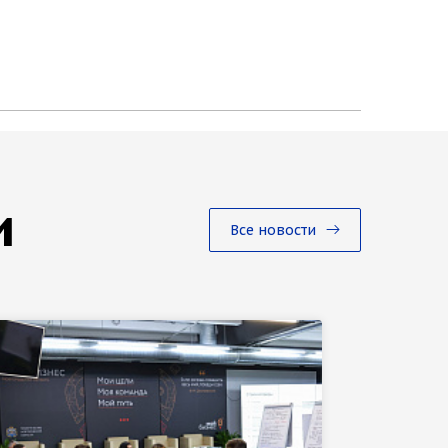
и
Все новости