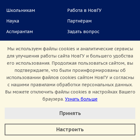
Школьникам
Работа в НовГУ
Наука
Партнёрам
Аспирантам
Задать вопрос
СМИ
Мы используем файлы cookies и аналитические сервисы
для улучшения работы сайта НовГУ и большего удобства
ул. Большая Санкт-Петербургская, 41, каб.
его использования. Продолжая пользоваться сайтом, вы
1101, 1103
подтверждаете, что были проинформированы об
использовании файлов cookies сайтом НовГУ и согласны
Приемная комиссия: +7(8162)33-20-44
с нашими правилами обработки персональных данных.
Вы можете отключить файлы cookies в настройках Вашего
браузера.
Узнать больше
Настроить Cookie
Принять
Минимальные
Аналитические/Функциональные
Сведения об образовательной организации
Настроить
Политика конфиденциальности
Сведения о доходах