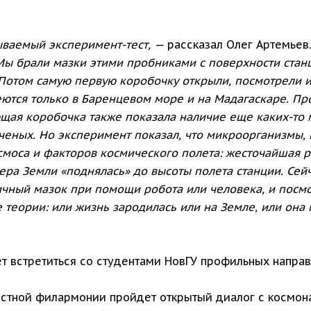
ываемый эксперимент-тест, —
рассказал Олег Артемьев
Мы брали мазки этими пробниками с поверхности станц
 Потом самую первую коробочку открыли, посмотрели и
ются только в Баренцевом море и на Мадагаскаре. Про
ующая коробочка также показала наличие еще каких-то
ученых. Но эксперимент показал, что микроорганизмы, 
осмоса и факторов космического полета: жесточайшая 
ера Земли «поднялась» до высоты полета станции. Сейч
гичный мазок при помощи робота или человека, и посм
е теории: или жизнь зародилась или на Земле, или она 
т встретиться со студентами НовГУ профильных направ
ластной филармонии пройдет открытый диалог с космо