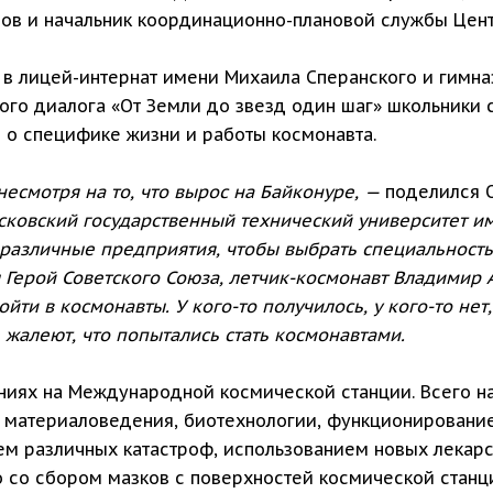
ов и начальник координационно-плановой службы Цен
 в лицей-интернат имени Михаила Сперанского и гимна
ого диалога «От Земли до звезд один шаг» школьники 
 о специфике жизни и работы космонавта.
 несмотря на то, что вырос на Байконуре, —
поделился О
осковский государственный технический университет и
азличные предприятия, чтобы выбрать специальность.
Герой Советского Союза, летчик-космонавт Владимир А
ойти в космонавты. У кого-то получилось, у кого-то не
жалеют, что попытались стать космонавтами.
ниях на Международной космической станции. Всего н
ся материаловедения, биотехнологии, функционировани
ем различных катастроф, использованием новых лекарс
 со сбором мазков с поверхностей космической станци