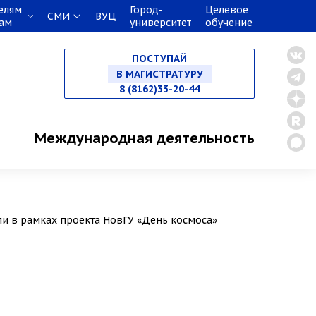
елям
Город-
Целевое
СМИ
ВУЦ
кам
университет
обучение
НА СПЕЦИАЛИТЕТ
ПОСТУПАЙ
В МАГИСТРАТУРУ
8 (8162)33-20-44
В АСПИРАНТУРУ
Международная деятельность
В ОРДИНАТУРУ
и в рамках проекта НовГУ «День космоса»