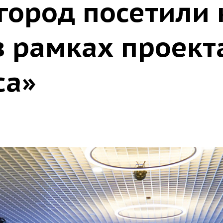
город посетили
в рамках проект
са»