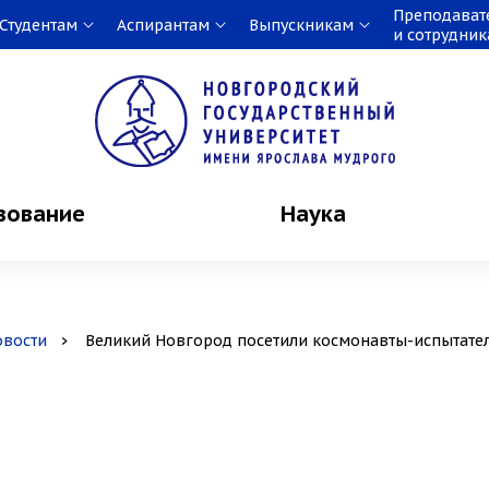
Преподават
Студентам
Аспирантам
Выпускникам
и сотрудни
зование
Наука
овости
Великий Новгород посетили космонавты-испытател