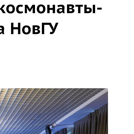
 космонавты-
а НовГУ