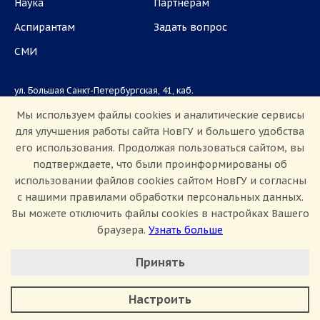
Наука
Партнёрам
Аспирантам
Задать вопрос
СМИ
ул. Большая Санкт-Петербургская, 41, каб.
1101, 1103
Мы используем файлы cookies и аналитические сервисы
для улучшения работы сайта НовГУ и большего удобства
Приемная комиссия: +7(8162)33-20-44
его использования. Продолжая пользоваться сайтом, вы
подтверждаете, что были проинформированы об
использовании файлов cookies сайтом НовГУ и согласны
с нашими правилами обработки персональных данных.
Вы можете отключить файлы cookies в настройках Вашего
браузера.
Узнать больше
Настроить Cookie
Сведения об образовательной организации
Принять
Политика конфиденциальности
Сведения о доходах
Минимальные
Противодействие коррупции
Аналитические/Функциональные
Противодействие терроризму и экстремизму
Настроить