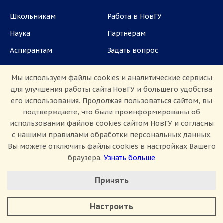
Школьникам
Работа в НовГУ
Наука
Партнёрам
Аспирантам
Задать вопрос
СМИ
Мы используем файлы cookies и аналитические сервисы
для улучшения работы сайта НовГУ и большего удобства
ул. Большая Санкт-Петербургская, 41, каб.
его использования. Продолжая пользоваться сайтом, вы
1101, 1103
подтверждаете, что были проинформированы об
использовании файлов cookies сайтом НовГУ и согласны
Приемная комиссия: +7(8162)33-20-44
с нашими правилами обработки персональных данных.
Вы можете отключить файлы cookies в настройках Вашего
браузера.
Узнать больше
Настроить Cookie
Принять
Минимальные
Аналитические/Функциональные
Сведения об образовательной организации
Настроить
Политика конфиденциальности
Сведения о доходах