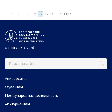
←
1
2
...
70
71
72
73
74
...
181
182
→
© НовГУ 1993- 2026
Университет
Студентам
Международная деятельность
Абитуриентам