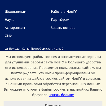
Школьникам
Работа в НовГУ
Наука
Партнёрам
Аспирантам
Задать вопрос
СМИ
ул. Большая Санкт-Петербургская, 41, каб.
1101, 1103
Мы используем файлы cookies и аналитические сервисы
для улучшения работы сайта НовГУ и большего удобства
Приемная комиссия: +7(8162)33-20-44
его использования. Продолжая пользоваться сайтом, вы
подтверждаете, что были проинформированы об
использовании файлов cookies сайтом НовГУ и согласны
с нашими правилами обработки персональных данных.
Вы можете отключить файлы cookies в настройках Вашего
браузера.
Узнать больше
Настроить Cookie
Сведения об образовательной организации
Принять
Политика конфиденциальности
Сведения о доходах