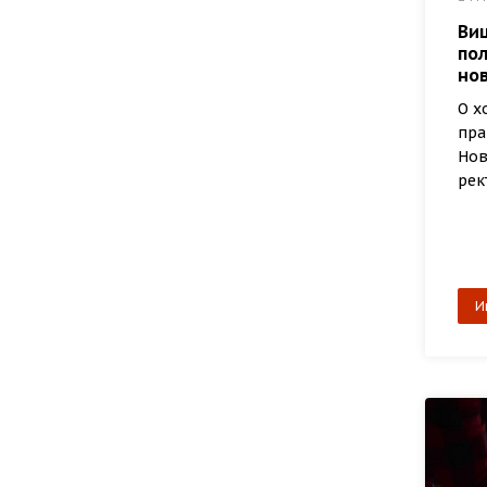
Ви
по
но
О х
пра
Нов
рек
И