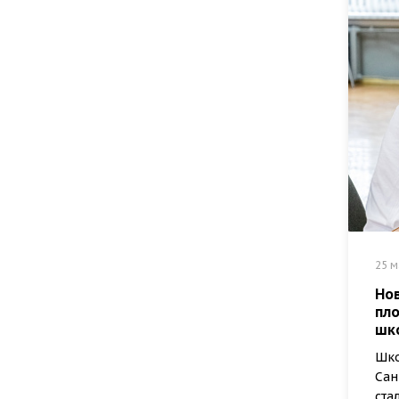
25 м
Но
пл
шк
Шко
Сан
ста