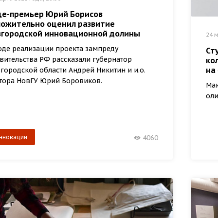
це-премьер Юрий Борисов
ложительно оценил развитие
вгородской инновационной долины
24 м
оде реализации проекта зампреду
Ст
вительства РФ рассказали губернатор
ко
на
городской области Андрей Никитин и и.о.
тора НовГУ Юрий Боровиков.
Ма
оли
нновации
4060