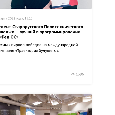
арта 2022 года, 15:13
удент Старорусского Политехнического
лледжа — лучший в программировании
 «Ред ОС»
ксим Спирков победил на международной
мпиаде «Траектория будущего».
1396