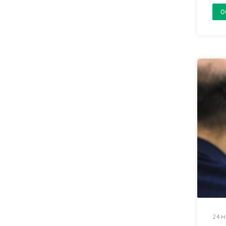
О
24 м