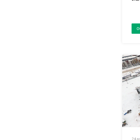
О
24 м