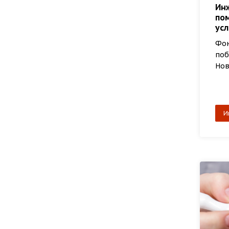
Инж
по
ус
Фон
поб
Нов
И