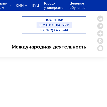
елям
Город-
Целевое
СМИ
ВУЦ
кам
университет
обучение
НА СПЕЦИАЛИТЕТ
ПОСТУПАЙ
В МАГИСТРАТУРУ
8 (8162)33-20-44
В АСПИРАНТУРУ
Международная деятельность
В ОРДИНАТУРУ