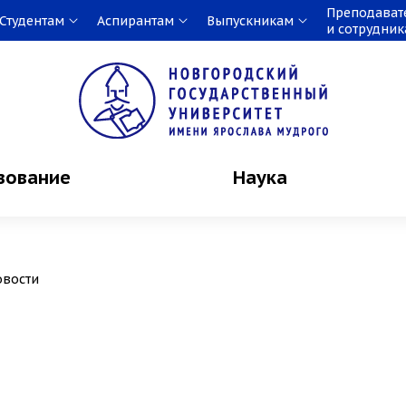
Преподават
Студентам
Аспирантам
Выпускникам
и сотрудни
зование
Наука
овости