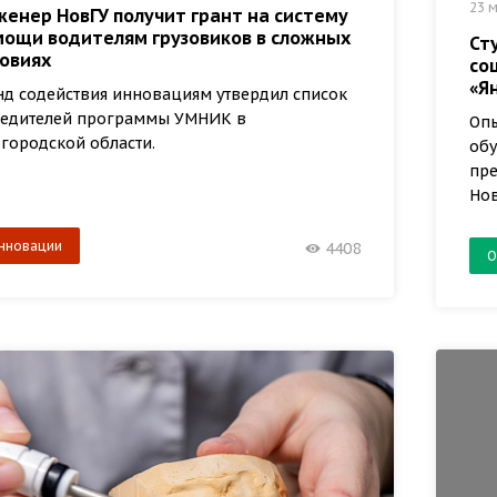
23 м
енер НовГУ получит грант на систему
мощи водителям грузовиков в сложных
Ст
ловиях
со
«Я
д содействия инновациям утвердил список
едителей программы УМНИК в
Опы
городской области.
обу
пре
Нов
нновации
4408
О