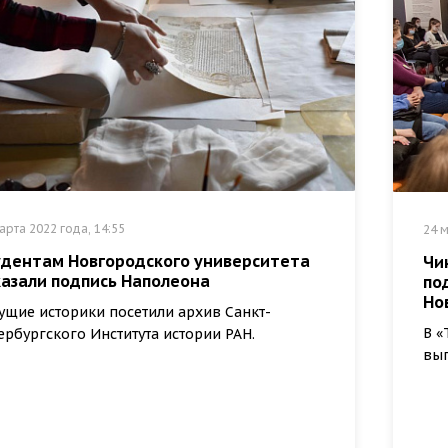
арта 2022 года, 14:55
24 м
удентам Новгородского университета
Чи
казали подпись Наполеона
по
Но
ущие историки посетили архив Санкт-
В «
ербургского Института истории РАН.
вып