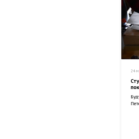
24 м
Ст
по
Буд
Пет