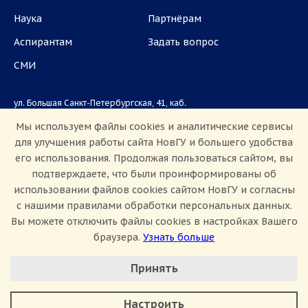
Наука
Партнёрам
Аспирантам
Задать вопрос
СМИ
ул. Большая Санкт-Петербургская, 41, каб.
1101, 1103
Мы используем файлы cookies и аналитические сервисы
для улучшения работы сайта НовГУ и большего удобства
Приемная комиссия: +7(8162)33-20-44
его использования. Продолжая пользоваться сайтом, вы
подтверждаете, что были проинформированы об
использовании файлов cookies сайтом НовГУ и согласны
с нашими правилами обработки персональных данных.
Вы можете отключить файлы cookies в настройках Вашего
браузера.
Узнать больше
Настроить Cookie
Сведения об образовательной организации
Принять
Политика конфиденциальности
Сведения о доходах
Минимальные
Противодействие коррупции
Аналитические/Функциональные
Противодействие терроризму и экстремизму
Настроить