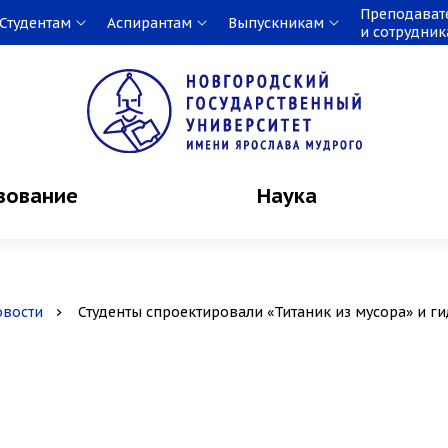
Преподават
Студентам
Аспирантам
Выпускникам
и сотрудни
зование
Наука
овости
Студенты спроектировали «Титаник из мусора» и г