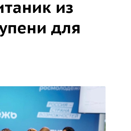
итаник из
тупени для