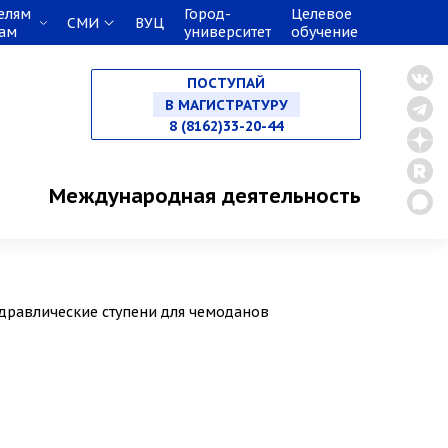
елям
Город-
Целевое
СМИ
ВУЦ
кам
университет
обучение
НА СПЕЦИАЛИТЕТ
ПОСТУПАЙ
В МАГИСТРАТУРУ
8 (8162)33-20-44
В АСПИРАНТУРУ
Международная деятельность
В ОРДИНАТУРУ
идравлические ступени для чемоданов