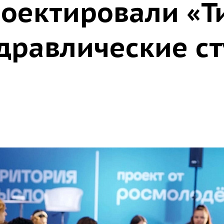
роектировали «Т
идравлические с