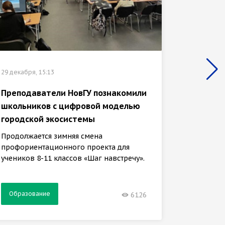
29 декабр
29 декабря, 15:13
ГИС-ба
медиат
Преподаватели НовГУ познакомили
второк
школьников с цифровой моделью
городской экосистемы
Задачи 
кафедры
Продолжается зимняя смена
обучени
профориентационного проекта для
учеников 8-11 классов «Шаг навстречу».
Образование
Образ
6126