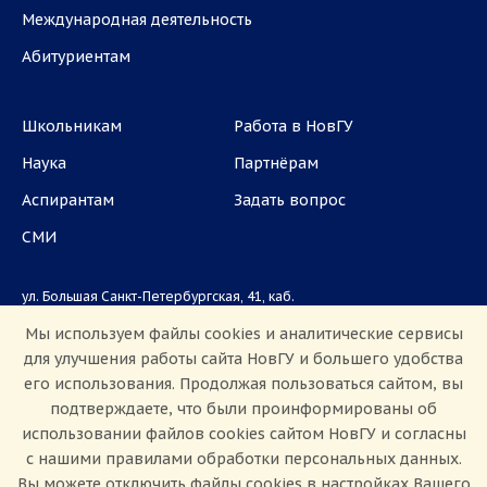
Международная деятельность
Абитуриентам
Школьникам
Работа в НовГУ
Наука
Партнёрам
Аспирантам
Задать вопрос
СМИ
ул. Большая Санкт-Петербургская, 41, каб.
1101, 1103
Мы используем файлы cookies и аналитические сервисы
для улучшения работы сайта НовГУ и большего удобства
Приемная комиссия: +7(8162)33-20-44
его использования. Продолжая пользоваться сайтом, вы
подтверждаете, что были проинформированы об
использовании файлов cookies сайтом НовГУ и согласны
с нашими правилами обработки персональных данных.
Вы можете отключить файлы cookies в настройках Вашего