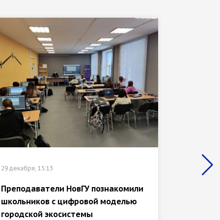
29 декабр
29 декабря, 15:13
ГИС-ба
медиат
Преподаватели НовГУ познакомили
второк
школьников с цифровой моделью
городской экосистемы
Задачи 