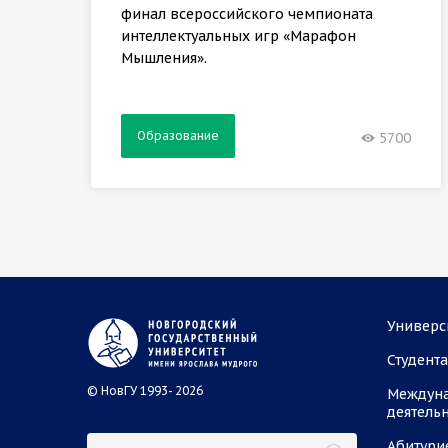
финал всероссийского чемпионата
интеллектуальных игр «Марафон
Мышления».
Образование
5700
Универс
Студент
© НовГУ 1993- 2026
Междун
деятель
Абитури