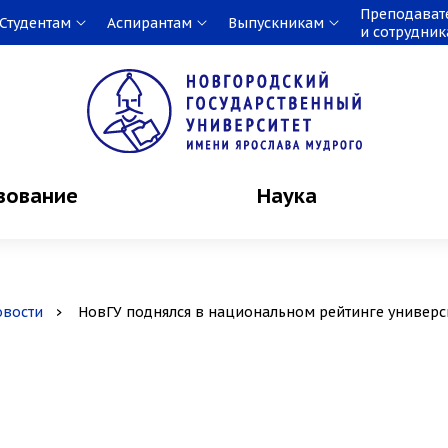
Преподават
Студентам
Аспирантам
Выпускникам
и сотрудни
зование
Наука
овости
НовГУ поднялся в национальном рейтинге универс