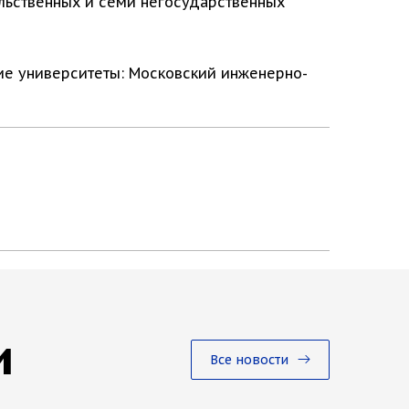
ельственных и семи негосударственных
кие университеты: Московский инженерно-
и
Все новости