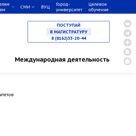
елям
Город-
Целевое
СМИ
ВУЦ
кам
университет
обучение
НА СПЕЦИАЛИТЕТ
ПОСТУПАЙ
В МАГИСТРАТУРУ
8 (8162)33-20-44
В АСПИРАНТУРУ
Международная деятельность
В ОРДИНАТУРУ
итетов