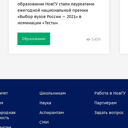
образования НовГУ стали лауреатами
ежегодной национальной премии
«Выбор вузов России — 2021» в
номинации «Тесты».
Образование
5459
итет
Школьникам
Работа в НовГУ
ам
Наука
Партнёрам
ародная
Аспирантам
Задать вопрос
ность
СМИ
ентам