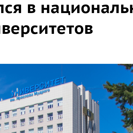
лся в национал
иверситетов