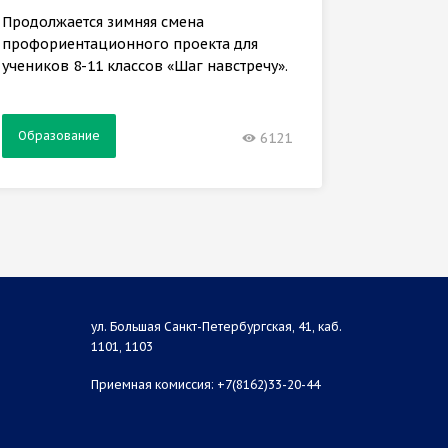
кафедры
Продолжается зимняя смена
обучени
профориентационного проекта для
учеников 8-11 классов «Шаг навстречу».
Образование
Образ
6121
ул. Большая Санкт-Петербургская, 41, каб.
1101, 1103
Приемная комиссия: +7(8162)33-20-44