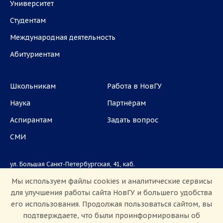
Университет
Студентам
Международная деятельность
Абитуриентам
Школьникам
Работа в НовГУ
Наука
Партнёрам
Аспирантам
Задать вопрос
СМИ
ул. Большая Санкт-Петербургская, 41, каб.
1101, 1103
Мы используем файлы cookies и аналитические сервисы
для улучшения работы сайта НовГУ и большего удобства
Приемная комиссия: +7(8162)33-20-44
его использования. Продолжая пользоваться сайтом, вы
подтверждаете, что были проинформированы об