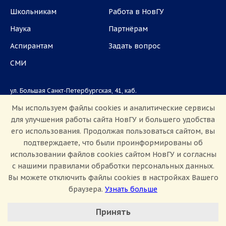
Школьникам
Работа в НовГУ
Наука
Партнёрам
Аспирантам
Задать вопрос
СМИ
ул. Большая Санкт-Петербургская, 41, каб.
1101, 1103
Мы используем файлы cookies и аналитические сервисы
для улучшения работы сайта НовГУ и большего удобства
Приемная комиссия: +7(8162)33-20-44
его использования. Продолжая пользоваться сайтом, вы
подтверждаете, что были проинформированы об
использовании файлов cookies сайтом НовГУ и согласны
с нашими правилами обработки персональных данных.
Вы можете отключить файлы cookies в настройках Вашего
браузера.
Узнать больше
Настроить Cookie
Сведения об образовательной организации
Принять
Политика конфиденциальности
Сведения о доходах
Минимальные
Противодействие коррупции