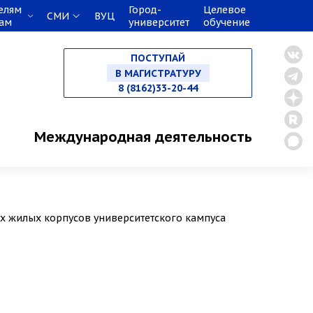
елям
Город-
Целевое
СМИ
ВУЦ
кам
университет
обучение
НА СПЕЦИАЛИТЕТ
ПОСТУПАЙ
В МАГИСТРАТУРУ
8 (8162)33-20-44
В АСПИРАНТУРУ
Международная деятельность
В ОРДИНАТУРУ
х жилых корпусов университетского кампуса