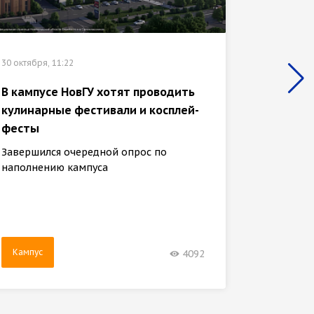
30 октября, 11:22
28 сентяб
В кампусе НовГУ хотят проводить
В камп
кулинарные фестивали и косплей-
киноза
фесты
аквапа
Завершился очередной опрос по
Заверши
наполнению кампуса
наполн
Кампус
Кампу
4092