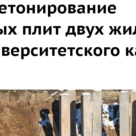
етонирование
х плит двух ж
иверситетского 