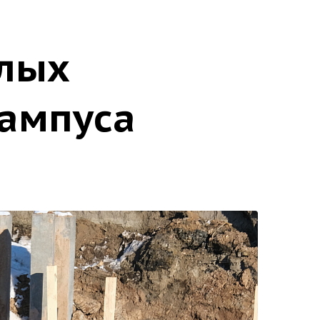
илых
кампуса