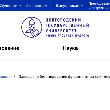
Преподават
Студентам
Аспирантам
Выпускникам
и сотрудни
зование
Наука
овости
Завершено бетонирование фундаментных плит дву