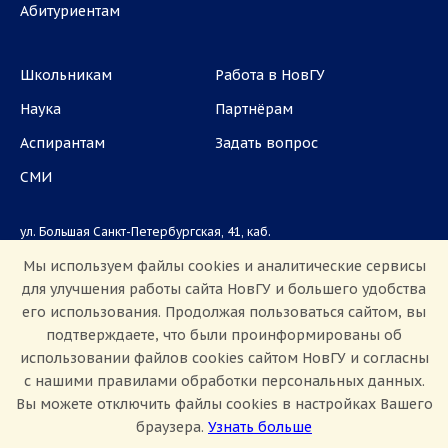
Абитуриентам
Школьникам
Работа в НовГУ
Наука
Партнёрам
Аспирантам
Задать вопрос
СМИ
ул. Большая Санкт-Петербургская, 41, каб.
1101, 1103
Мы используем файлы cookies и аналитические сервисы
для улучшения работы сайта НовГУ и большего удобства
Приемная комиссия: +7(8162)33-20-44
его использования. Продолжая пользоваться сайтом, вы
подтверждаете, что были проинформированы об
использовании файлов cookies сайтом НовГУ и согласны
с нашими правилами обработки персональных данных.
Вы можете отключить файлы cookies в настройках Вашего
браузера.
Узнать больше