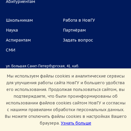
Абитуриентам
Школьникам
Работа в НовГУ
Наука
Партнёрам
Аспирантам
Задать вопрос
СМИ
ул. Большая Санкт-Петербургская, 41, каб.
1101, 1103
Мы используем файлы cookies и аналитические сервисы
для улучшения работы сайта НовГУ и большего удобства
Приемная комиссия: +7(8162)33-20-44
его использования. Продолжая пользоваться сайтом, вы
подтверждаете, что были проинформированы об
использовании файлов cookies сайтом НовГУ и согласны
с нашими правилами обработки персональных данных.
Вы можете отключить файлы cookies в настройках Вашего
браузера.
Узнать больше
Настроить Cookie
Сведения об образовательной организации