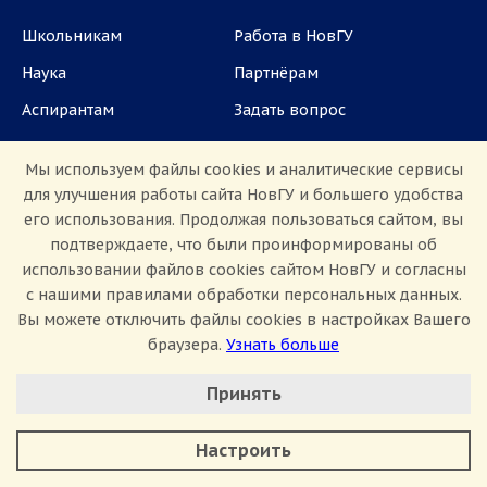
Школьникам
Работа в НовГУ
Наука
Партнёрам
Аспирантам
Задать вопрос
СМИ
Мы используем файлы cookies и аналитические сервисы
для улучшения работы сайта НовГУ и большего удобства
ул. Большая Санкт-Петербургская, 41, каб.
его использования. Продолжая пользоваться сайтом, вы
1101, 1103
подтверждаете, что были проинформированы об
использовании файлов cookies сайтом НовГУ и согласны
Приемная комиссия: +7(8162)33-20-44
с нашими правилами обработки персональных данных.
Вы можете отключить файлы cookies в настройках Вашего
браузера.
Узнать больше
Настроить Cookie
Принять
Минимальные
Аналитические/Функциональные
Сведения об образовательной организации
Настроить
Политика конфиденциальности
Сведения о доходах