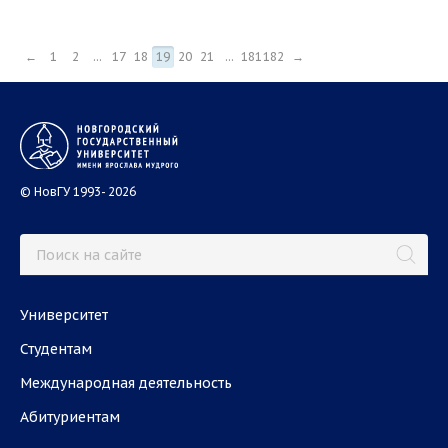
←
1
2
...
17
18
19
20
21
...
181
182
→
© НовГУ 1993- 2026
Университет
Студентам
Международная деятельность
Абитуриентам