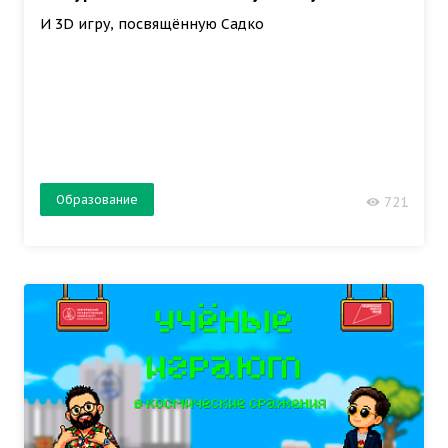
И 3D игру, посвящённую Садко
Образование
721