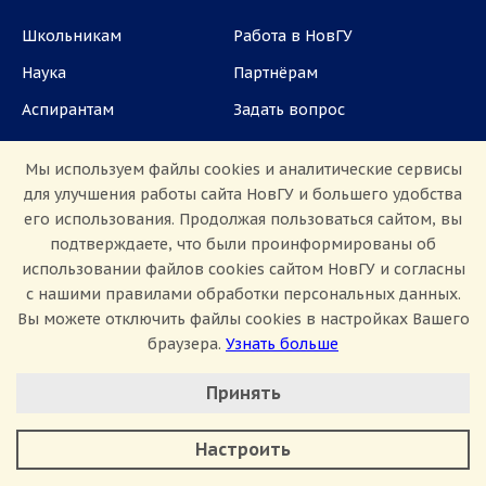
Школьникам
Работа в НовГУ
Наука
Партнёрам
Аспирантам
Задать вопрос
СМИ
Мы используем файлы cookies и аналитические сервисы
для улучшения работы сайта НовГУ и большего удобства
ул. Большая Санкт-Петербургская, 41, каб.
его использования. Продолжая пользоваться сайтом, вы
1101, 1103
подтверждаете, что были проинформированы об
использовании файлов cookies сайтом НовГУ и согласны
Приемная комиссия: +7(8162)33-20-44
с нашими правилами обработки персональных данных.
Вы можете отключить файлы cookies в настройках Вашего
браузера.
Узнать больше
Настроить Cookie
Принять
Минимальные
Аналитические/Функциональные
Сведения об образовательной организации
Настроить
Политика конфиденциальности
Сведения о доходах