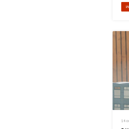
И
14 о