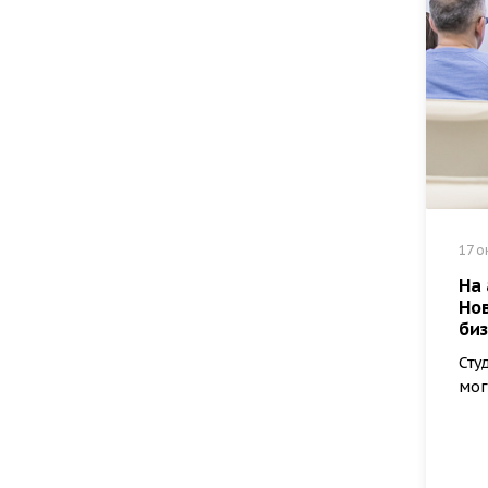
17 о
На
Нов
би
Сту
мог