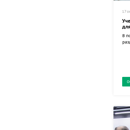
17 о
Уче
дл
В п
раз
О