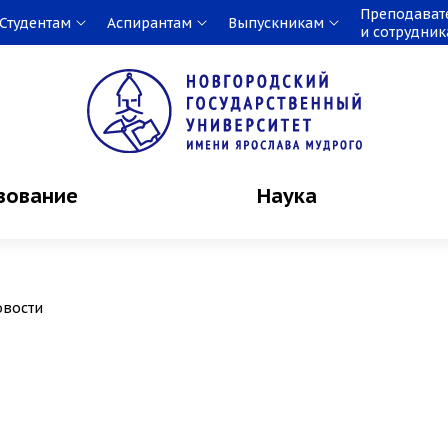
Преподават
Студентам
Аспирантам
Выпускникам
и сотрудни
зование
Наука
овости