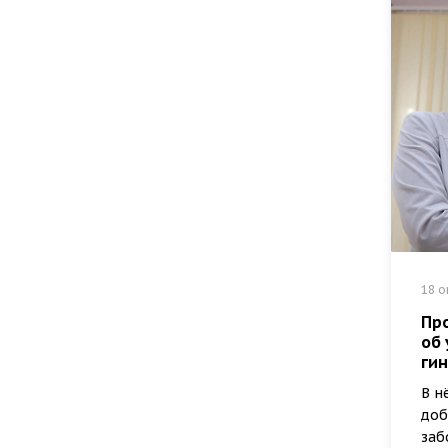
18 о
Пр
об 
ги
В н
доб
заб