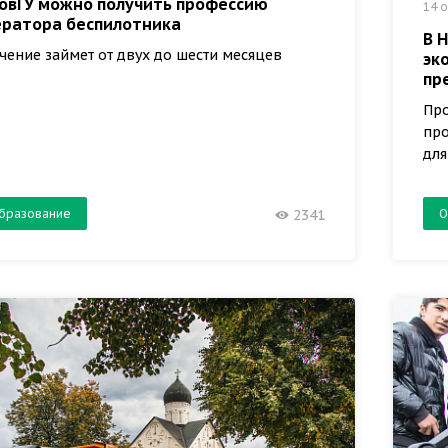
НовГУ можно получить профессию
14 о
ератора беспилотника
В 
чение займет от двух до шести месяцев
эк
пр
Про
про
дл
бразование
О
2341