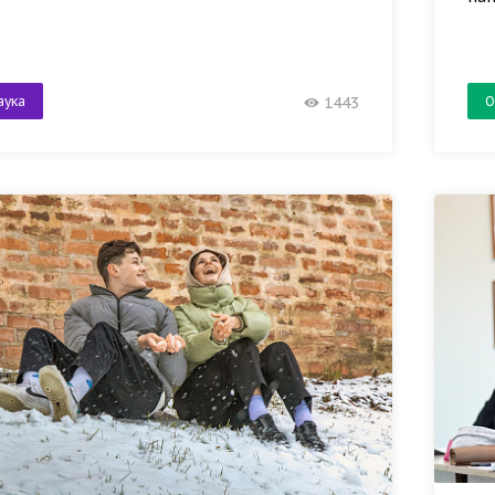
аука
О
1443