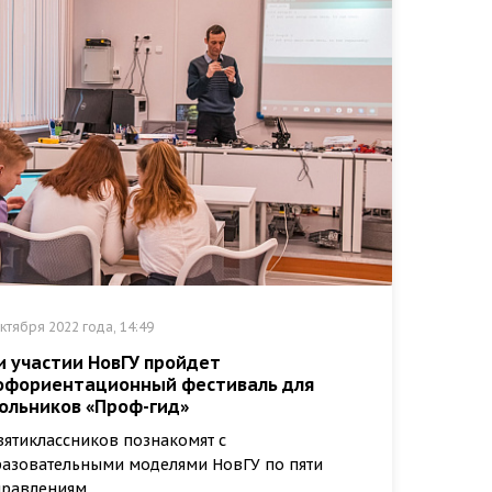
ктября 2022 года, 14:49
и участии НовГУ пройдет
офориентационный фестиваль для
ольников «Проф-гид»
ятиклассников познакомят с
азовательными моделями НовГУ по пяти
правлениям