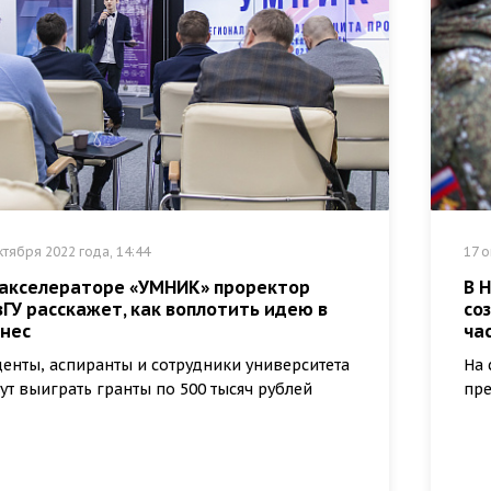
ктября 2022 года, 14:44
17 о
 акселераторе «УМНИК» проректор
В 
ГУ расскажет, как воплотить идею в
со
знес
ча
денты, аспиранты и сотрудники университета
На 
ут выиграть гранты по 500 тысяч рублей
пре