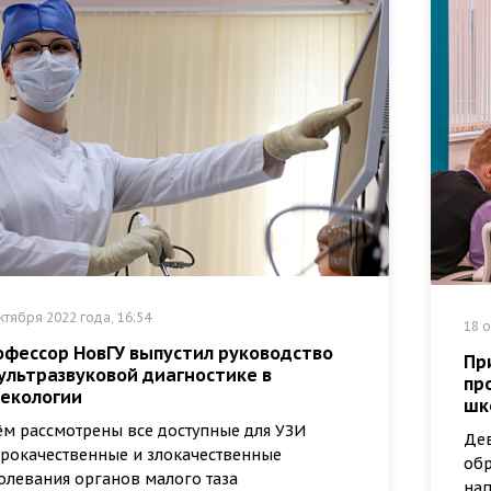
ктября 2022 года, 16:54
18 о
офессор НовГУ выпустил руководство
Пр
ультразвуковой диагностике в
пр
некологии
шк
ём рассмотрены все доступные для УЗИ
Дев
рокачественные и злокачественные
обр
олевания органов малого таза
на