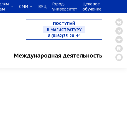
елям
Город-
Целевое
СМИ
ВУЦ
кам
университет
обучение
НА СПЕЦИАЛИТЕТ
ПОСТУПАЙ
В МАГИСТРАТУРУ
8 (8162)33-20-44
В АСПИРАНТУРУ
Международная деятельность
В ОРДИНАТУРУ