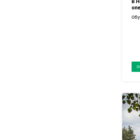
В 
оп
Обу
О