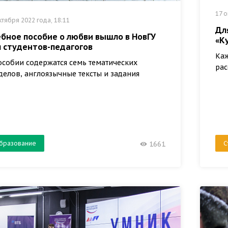
17 о
ктября 2022 года, 18:11
Дл
бное пособие о любви вышло в НовГУ
«К
я студентов-педагогов
Каж
особии содержатся семь тематических
рас
делов, англоязычные тексты и задания
бразование
С
1661