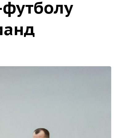
-футболу
манд