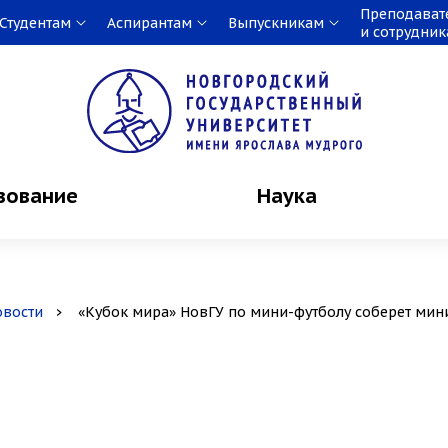
Преподават
Студентам
Аспирантам
Выпускникам
и сотрудни
зование
Наука
овости
«Кубок мира» НовГУ по мини-футболу соберет ми