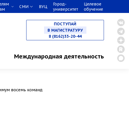
елям
Город-
Целевое
СМИ
ВУЦ
кам
университет
обучение
НА СПЕЦИАЛИТЕТ
ПОСТУПАЙ
В МАГИСТРАТУРУ
8 (8162)33-20-44
В АСПИРАНТУРУ
Международная деятельность
В ОРДИНАТУРУ
нимум восемь команд