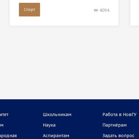
Спорт
4094
итет
Школьникам
Работа в НовГУ
ам
Наука
Партнёрам
ародная
Аспирантам
Задать вопрос