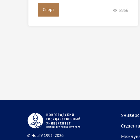
Спорт
3866
Универс
Студент
© НовГУ 1993- 2026
Междун