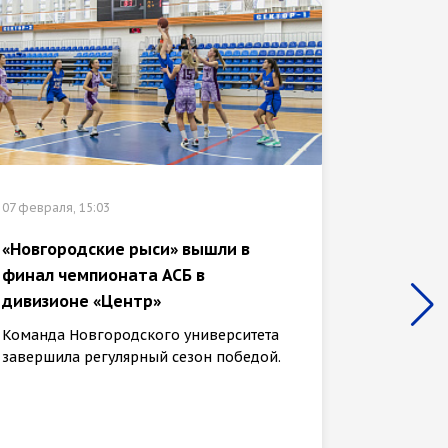
07 февраля, 15:03
02 феврал
«Новгородские рыси» вышли в
финал чемпионата АСБ в
Участн
дивизионе «Центр»
прошли
тропой
Команда Новгородского университета
завершила регулярный сезон победой.
31 янва
клуба «
шестидн