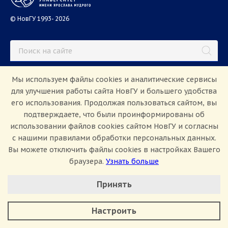
© НовГУ 1993- 2026
Мы используем файлы cookies и аналитические сервисы
Университет
для улучшения работы сайта НовГУ и большего удобства
Студентам
его использования. Продолжая пользоваться сайтом, вы
подтверждаете, что были проинформированы об
Международная деятельность
использовании файлов cookies сайтом НовГУ и согласны
Абитуриентам
с нашими правилами обработки персональных данных.
Вы можете отключить файлы cookies в настройках Вашего
браузера.
Узнать больше
Школьникам
Работа в НовГУ
Настроить Cookie
Наука
Партнёрам
Принять
Минимальные
Аспирантам
Задать вопрос
Аналитические/Функциональные
Настроить
СМИ