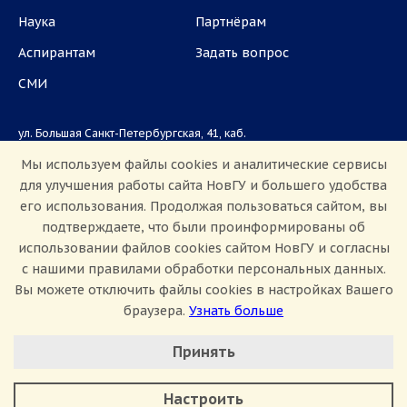
Наука
Партнёрам
Аспирантам
Задать вопрос
СМИ
ул. Большая Санкт-Петербургская, 41, каб.
1101, 1103
Мы используем файлы cookies и аналитические сервисы
для улучшения работы сайта НовГУ и большего удобства
Приемная комиссия: +7(8162)33-20-44
его использования. Продолжая пользоваться сайтом, вы
подтверждаете, что были проинформированы об
использовании файлов cookies сайтом НовГУ и согласны
с нашими правилами обработки персональных данных.
Вы можете отключить файлы cookies в настройках Вашего
браузера.
Узнать больше
Настроить Cookie
Сведения об образовательной организации
Принять
Политика конфиденциальности
Сведения о доходах
Минимальные
Противодействие коррупции
Аналитические/Функциональные
Противодействие терроризму и экстремизму
Настроить