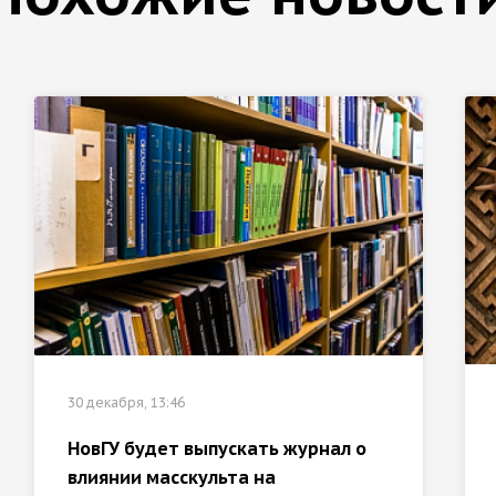
30 декабря, 13:46
НовГУ будет выпускать журнал о
влиянии масскульта на