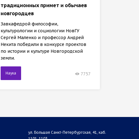
культу
традиционных примет и обычаев
универ
новгородцев
Заведу
Завкафедрой философии,
культур
культурологии и социологии НовГУ
Сергей 
Сергей Маленко и профессор Андрей
Некита 
Некита победили в конкурсе проектов
междуна
по истории и культуре Новгородской
земли.
Наука
Наука
7757
ул. Большая Санкт-Петербургская, 41, каб.
1101, 1103