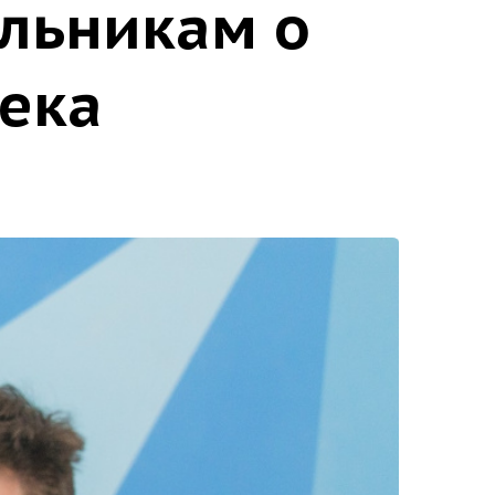
ольникам о
века