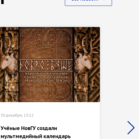
30 декабр
30 декабря, 13:12
«Иссле
Учёные НовГУ создали
отмече
мультмедийный календарь