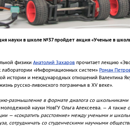
дня науки в школе №37 пройдет акция «Ученые в школ
льной физики
Анатолий Захаров
прочитает лекцию «Эво
ик лаборатории «Информационных систем»
Роман Петро
ой истории и международных отношений Валентина Яку
жизнь русско-ливонского пограничья в XV веке».
цию-размышление в формате диалога со школьниками о
и молодежной науки НовГУ Ольга Алексеева. —
А также 
ции — «сократить расстояние» между учеными и школ
уза, сотрудничать со студенческими научными обществ