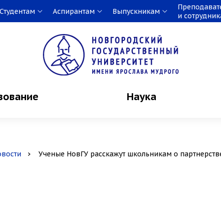
Преподават
Студентам
Аспирантам
Выпускникам
и сотрудни
зование
Наука
овости
Ученые НовГУ расскажут школьникам о партнерств