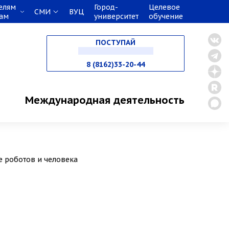
елям
Город-
Целевое
СМИ
ВУЦ
кам
университет
обучение
НА СПЕЦИАЛИТЕТ
ПОСТУПАЙ
В МАГИСТРАТУРУ
8 (8162)33-20-44
В АСПИРАНТУРУ
Международная деятельность
В ОРДИНАТУРУ
е роботов и человека