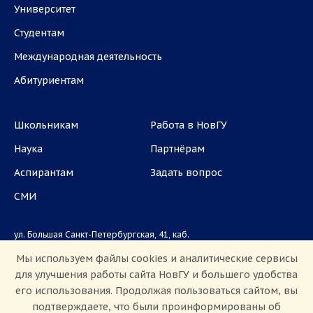
Университет
Студентам
Международная деятельность
Абитуриентам
Школьникам
Работа в НовГУ
Наука
Партнёрам
Аспирантам
Задать вопрос
СМИ
ул. Большая Санкт-Петербургская, 41, каб.
1101, 1103
Мы используем файлы cookies и аналитические сервисы
для улучшения работы сайта НовГУ и большего удобства
Приемная комиссия: +7(8162)33-20-44
его использования. Продолжая пользоваться сайтом, вы
подтверждаете, что были проинформированы об