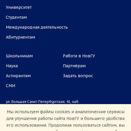
Университет
Студентам
Международная деятельность
Абитуриентам
Школьникам
Работа в НовГУ
Наука
Партнёрам
Аспирантам
Задать вопрос
СМИ
ул. Большая Санкт-Петербургская, 41, каб.
1101, 1103
Мы используем файлы cookies и аналитические сервисы
для улучшения работы сайта НовГУ и большего удобства
Приемная комиссия: +7(8162)33-20-44
его использования. Продолжая пользоваться сайтом, вы