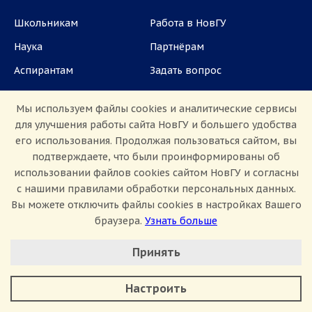
Школьникам
Работа в НовГУ
Наука
Партнёрам
Аспирантам
Задать вопрос
СМИ
Мы используем файлы cookies и аналитические сервисы
для улучшения работы сайта НовГУ и большего удобства
ул. Большая Санкт-Петербургская, 41, каб.
его использования. Продолжая пользоваться сайтом, вы
1101, 1103
подтверждаете, что были проинформированы об
использовании файлов cookies сайтом НовГУ и согласны
Приемная комиссия: +7(8162)33-20-44
с нашими правилами обработки персональных данных.
Вы можете отключить файлы cookies в настройках Вашего
браузера.
Узнать больше
Настроить Cookie
Принять
Минимальные
Аналитические/Функциональные
Сведения об образовательной организации
Настроить
Политика конфиденциальности
Сведения о доходах