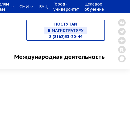
елям
Город-
Целевое
СМИ
ВУЦ
кам
университет
обучение
НА СПЕЦИАЛИТЕТ
ПОСТУПАЙ
В МАГИСТРАТУРУ
8 (8162)33-20-44
В АСПИРАНТУРУ
Международная деятельность
В ОРДИНАТУРУ