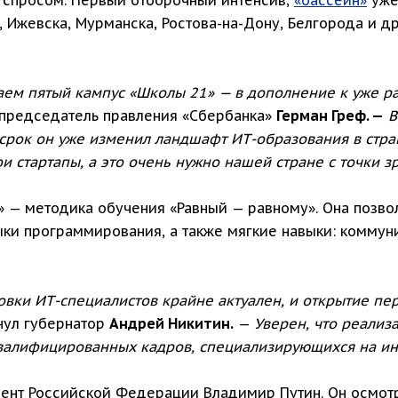
, Ижевска, Мурманска, Ростова-на-Дону, Белгорода и д
аем пятый кампус «Школы 21» — в дополнение к уже 
председатель правления «Сбербанка»
Герман Греф. —
В
й срок он уже изменил ландшафт ИТ-образования в стр
 стартапы, а это очень нужно нашей стране с точки з
 — методика обучения «Равный — равному». Она позв
ыки программирования, а также мягкие навыки: коммун
овки ИТ-специалистов крайне актуален, и открытие пе
нул губернатор
Андрей Никитин.
—
Уверен, что реализ
квалифицированных кадров, специализирующихся на и
ент Российской Федерации Владимир Путин. Он осмотре