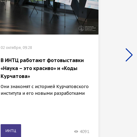
02 октября, 09:28
22 сентяб
В ИНТЦ работают фотовыставки
В ИНТЦ
«Наука – это красиво» и «Коды
страте
Курчатова»
карбон
Они знакомят с историей Курчатовского
Её учас
института и его новыми разработками
российс
подгот
ИНТЦ
ИНТЦ
4091