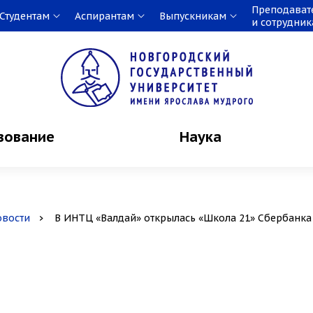
Преподават
Студентам
Аспирантам
Выпускникам
и сотрудни
зование
Наука
овости
В ИНТЦ «Валдай» открылась «Школа 21» Сбербанка