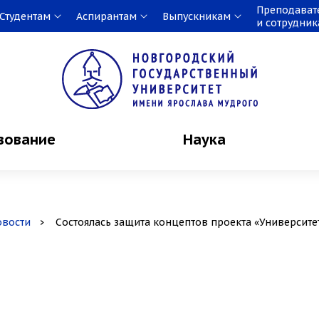
Преподават
Студентам
Аспирантам
Выпускникам
и сотрудни
зование
Наука
овости
Состоялась защита концептов проекта «Университе