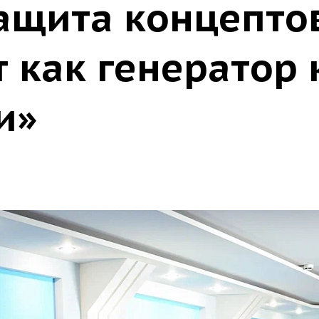
защита концепто
 как генератор 
и»