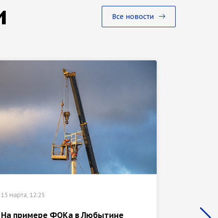
и
Все новости
04 марта,
15 марта, 12:25
В новг
На примере ФОКа в Любытине