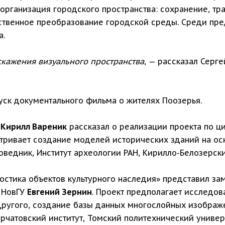
организация городского пространства: сохранение, тра
ественное преобразование городской среды. Среди п
а.
искажения визуального пространства
, — рассказал Серг
уск документального фильма о жителях Поозерья.
й
Кирилл Вареник
рассказал о реализации проекта по ц
тривает создание моделей исторических зданий на ос
ведник, Институт археологии РАН, Кирилло-Белозерски
стика объектов культурного наследия» представил з
 НовГУ
Евгений Зернин
. Проект предполагает исследов
ругого, создание базы данных многослойных изображ
рчатовский институт, Томский политехнический универ