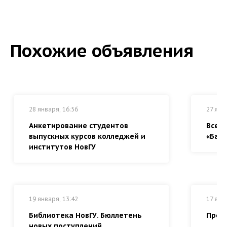
Похожие объявления
28 января, 16:56
27 янв
Анкетирование студентов
Всер
выпускных курсов колледжей и
«Байк
институтов НовГУ
19 января, 13:42
17 янв
Библиотека НовГУ. Бюллетень
Прем
новых поступлений