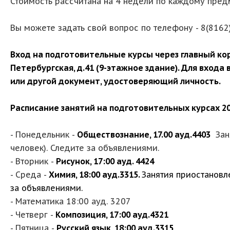
Стоимость рассчитана на 4 недели по каждому пред
Вы можете задать свой вопрос по телефону - 8(8162)
Вход на подготовительные курсы через главный корп
Петербургская, д.41 (9-этажное здание). Для входа
или другой документ, удостоверяющий личность.
Расписание занятий на подготовительных курсах 202
- Понедельник -
Обществознание, 17.00 ауд.4403
Заня
человек). Следите за объявлениями.
- Вторник -
Рисунок, 17:00 ауд. 4424
- Среда -
Химия, 18:00 ауд.3315.
Занятия приостановле
за объявлениями.
- Математика 18:00 ауд. 3207
- Четверг -
Композиция, 17:00 ауд.4321
- Пятница -
Русский язык, 18:00 ауд.3315