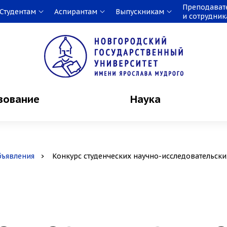
Преподават
Студентам
Аспирантам
Выпускникам
и сотрудни
зование
Наука
бъявления
Конкурс студенческих научно-исследовательски