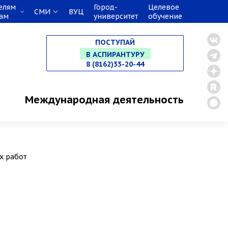
НА СПЕЦИАЛИТЕТ
елям
Город-
Целевое
СМИ
ВУЦ
кам
университет
обучение
В МАГИСТРАТУРУ
ПОСТУПАЙ
В АСПИРАНТУРУ
8 (8162)33-20-44
В ОРДИНАТУРУ
Международная деятельность
х работ