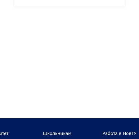
итет
Школьникам
Работа в НовГУ