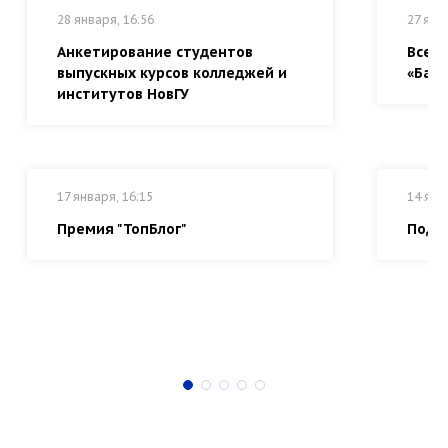
28 января, 16:56
27 янв
Анкетирование студентов
Всер
выпускных курсов колледжей и
«Байк
институтов НовГУ
17 января, 16:15
14 янв
Премия "ТопБлог"
Подг