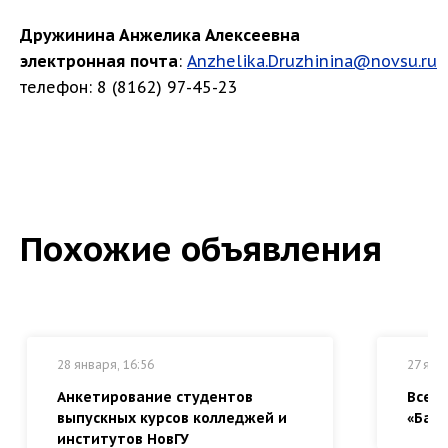
Дружинина Анжелика Алексеевна
электронная
почта
:
Anzhelika.Druzhinina@novsu.ru
телефон: 8 (8162) 97-45-23
Похожие объявления
28 января, 16:56
27 янв
Анкетирование студентов
Всер
выпускных курсов колледжей и
«Байк
институтов НовГУ